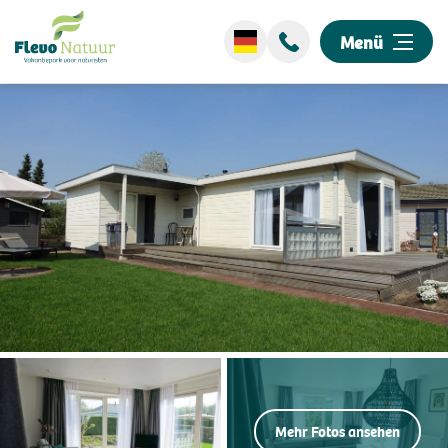
Menü
Wellness
Übernachten
Entdecken Sie unseren Park
Events
Umgebung
Informationen
Mehr Fotos ansehen