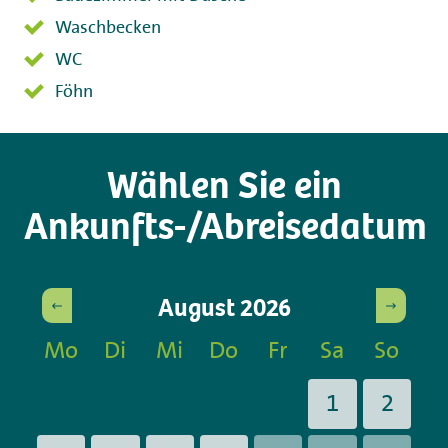
Waschbecken
WC
Föhn
Wählen Sie ein
Ankunfts-/Abreisedatum
August
2026
Mo
Di
Mi
Do
Fr
Sa
So
1
2