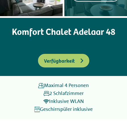
Camping
Komfort Chalet Adelaar 48
Vermietung
Wellness
Verfügbarkeit
+31 (0) 36 - 522 8880
Informationen für Gäste
Maximal 4 Personen
Contact
2 Schlafzimmer
Inklusive WLAN
Werken bij
Geschirrspüler inklusive
Mijn Flevo Natuur