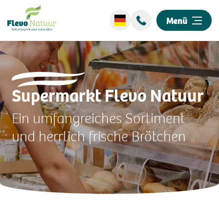
Menü
Wellness
Supermarkt Flevo Natuur
Übernachten
Ein umfangreiches Sortiment
Entdecken Sie unseren Park
und herrlich frische Brötchen
Events
Umgebung
Informationen