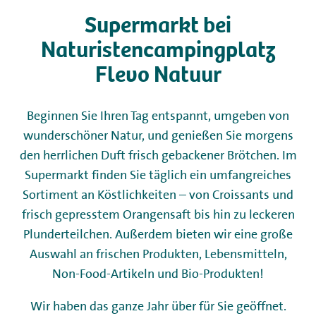
Supermarkt bei
Camping
Naturistencampingplatz
Flevo Natuur
Vermietung
Beginnen Sie Ihren Tag entspannt, umgeben von
Wellness
wunderschöner Natur, und genießen Sie morgens
den herrlichen Duft frisch gebackener Brötchen. Im
+31 (0) 36 - 522 8880
Supermarkt finden Sie täglich ein umfangreiches
Informationen für Gäste
Sortiment an Köstlichkeiten – von Croissants und
frisch gepresstem Orangensaft bis hin zu leckeren
Contact
Plunderteilchen. Außerdem bieten wir eine große
Auswahl an frischen Produkten, Lebensmitteln,
Werken bij
Non-Food-Artikeln und Bio-Produkten!
Mijn Flevo Natuur
Wir haben das ganze Jahr über für Sie geöffnet.