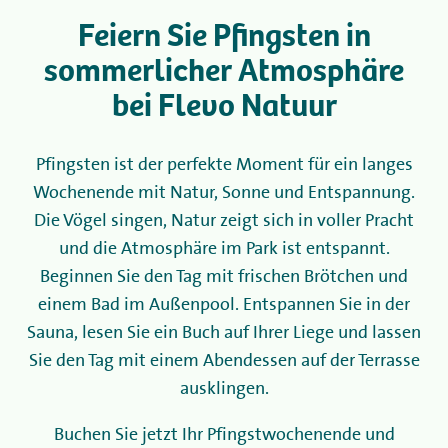
Feiern Sie Pfingsten in
Camping
sommerlicher Atmosphäre
bei Flevo Natuur
Vermietung
Pfingsten ist der perfekte Moment für ein langes
Wellness
Wochenende mit Natur, Sonne und Entspannung.
Die Vögel singen, Natur zeigt sich in voller Pracht
+31 (0) 36 - 522 8880
und die Atmosphäre im Park ist entspannt.
Informationen für Gäste
Beginnen Sie den Tag mit frischen Brötchen und
einem Bad im Außenpool. Entspannen Sie in der
Contact
Sauna, lesen Sie ein Buch auf Ihrer Liege und lassen
Sie den Tag mit einem Abendessen auf der Terrasse
Werken bij
ausklingen.
Mijn Flevo Natuur
Buchen Sie jetzt Ihr Pfingstwochenende und