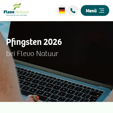
Menü
Wellness
Pfingsten 2026
Übernachten
bei Flevo Natuur
Entdecken Sie unseren Park
Events
Umgebung
Informationen