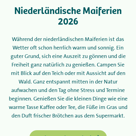
Niederländische Maiferien
Camping
2026
Vermietung
Während der niederländischen Maiferien ist das
Wetter oft schon herrlich warm und sonnig. Ein
Wellness
guter Grund, sich eine Auszeit zu gönnen und die
Freiheit ganz natürlich zu genießen. Campen Sie
+31 (0) 36 - 522 8880
mit Blick auf den Teich oder mit Aussicht auf den
Wald. Ganz entspannt mitten in der Natur
Informationen für Gäste
aufwachen und den Tag ohne Stress und Termine
Contact
beginnen. Genießen Sie die kleinen Dinge wie eine
warme Tasse Kaffee oder Tee, die Füße im Gras und
Werken bij
den Duft frischer Brötchen aus dem Supermarkt.
Mijn Flevo Natuur