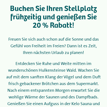
Buchen Sie Ihren Stellplatz
Camping
frühzeitig und genießen Sie
20 % Rabatt!
Vermietung
Freuen Sie sich auch schon auf die Sonne und das
Wellness
Gefühl von Freiheit im Freien? Dann ist es Zeit,
Ihren nächsten Urlaub zu planen!
+31 (0) 36 - 522 8880
Entdecken Sie Ruhe und Weite mitten im
Informationen für Gäste
wunderschönen Hulkensteinse Wald. Wachen Sie
auf mit dem sanften Klang der Vögel und dem Duft
Contact
frisch gebackener Brötchen aus dem Supermarkt.
Werken bij
Nach einem entspannten Morgen erwartet Sie die
wohlige Wärme der Saunen und des Dampfbads.
Mijn Flevo Natuur
Genießen Sie einen Aufguss in der Kelo Sauna und