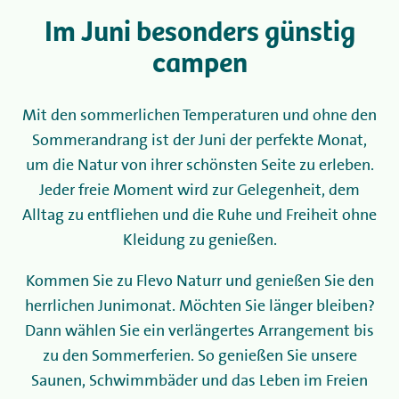
Im Juni besonders günstig
Camping
campen
Vermietung
Mit den sommerlichen Temperaturen und ohne den
Sommerandrang ist der Juni der perfekte Monat,
Wellness
um die Natur von ihrer schönsten Seite zu erleben.
Jeder freie Moment wird zur Gelegenheit, dem
+31 (0) 36 - 522 8880
Alltag zu entfliehen und die Ruhe und Freiheit ohne
Kleidung zu genießen.
Informationen für Gäste
Kommen Sie zu Flevo Naturr und genießen Sie den
Contact
herrlichen Junimonat. Möchten Sie länger bleiben?
Dann wählen Sie ein verlängertes Arrangement bis
Werken bij
zu den Sommerferien. So genießen Sie unsere
Mijn Flevo Natuur
Saunen, Schwimmbäder und das Leben im Freien