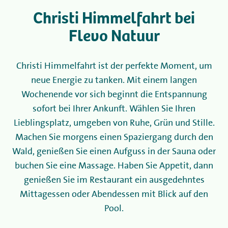
Christi Himmelfahrt bei
Camping
Flevo Natuur
Vermietung
Christi Himmelfahrt ist der perfekte Moment, um
neue Energie zu tanken. Mit einem langen
Wellness
Wochenende vor sich beginnt die Entspannung
sofort bei Ihrer Ankunft. Wählen Sie Ihren
+31 (0) 36 - 522 8880
Lieblingsplatz, umgeben von Ruhe, Grün und Stille.
Machen Sie morgens einen Spaziergang durch den
Informationen für Gäste
Wald, genießen Sie einen Aufguss in der Sauna oder
Contact
buchen Sie eine Massage. Haben Sie Appetit, dann
genießen Sie im Restaurant ein ausgedehntes
Werken bij
Mittagessen oder Abendessen mit Blick auf den
Pool.
Mijn Flevo Natuur