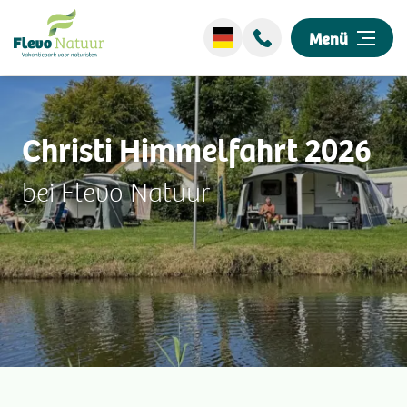
Menü
Wellness
Christi Himmelfahrt 2026
Übernachten
bei Flevo Natuur
Entdecken Sie unseren Park
Events
Umgebung
Informationen