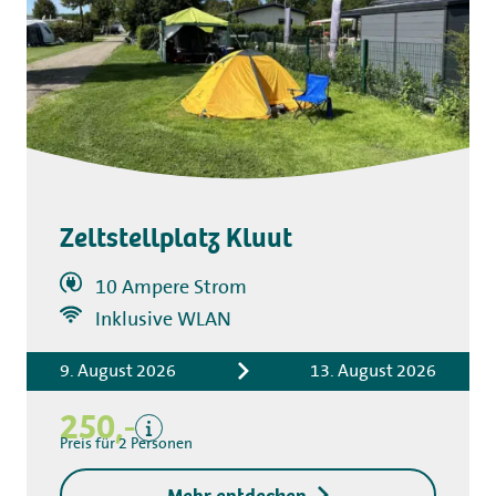
Zeltstellplatz Kluut
10 Ampere Strom
Inklusive WLAN
Inklusive
9. August 2026
13. August 2026
Übernachtungskosten
Kurtaxe
250,-
Exklusive
Preis für 2 Personen
Kaution für
Mehr entdecken