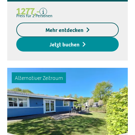
Kurtaxe
1277,-
Küchentuchpaket
Preis für 2 Personen
Endreinigung
Exklusive
Mehr entdecken
Kaution für den
Zugangsschlüssel
Jetzt buchen
Alternativer Zeitraum