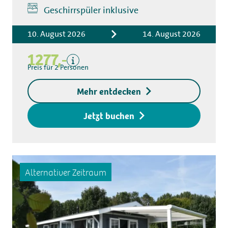
Inklusive
Geschirrspüler inklusive
Übernachtungskosten
Bettwäsche
10. August 2026
14. August 2026
Kurtaxe
1277,-
Küchentuchpaket
Preis für 2 Personen
Endreinigung
Exklusive
Mehr entdecken
Kaution für den
Zugangsschlüssel
Jetzt buchen
Alternativer Zeitraum