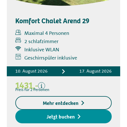
Komfort Chalet Arend 29
Maximal 4 Personen
2 schlafzimmer
Inklusive WLAN
Inklusive
Geschirrspüler inklusive
Kurtaxe
10. August 2026
17. August 2026
Küchentuchpaket
Endreinigung
1431,-
Bettwäsche
Preis für 2 Personen
Exklusive
Mehr entdecken
Kaution für den
Zugangsschlüssel
Jetzt buchen