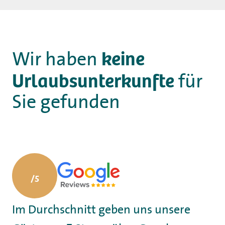
Camping
keine
Vermietung
Wir haben
Urlaubsunterkunfte
für
Wellness
Sie gefunden
+31 (0) 36 - 522 8880
Informationen für Gäste
Contact
Werken bij
Im Durchschnitt geben uns unsere
Mijn Flevo Natuur