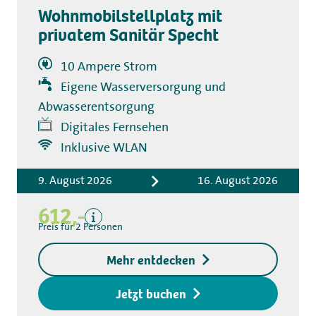
Wohnmobilstellplatz mit
privatem Sanitär Specht
10 Ampere Strom
Eigene Wasserversorgung und
Abwasserentsorgung
Digitales Fernsehen
Inklusive WLAN
Inklusive
Privates Sanitär
9. August 2026
16. August 2026
Übernachtungskosten
612,-
Kurtaxe
Preis für 2 Personen
Exklusive
Kaution für
Mehr entdecken
Zugangsschlüssel € 20,-
Jetzt buchen