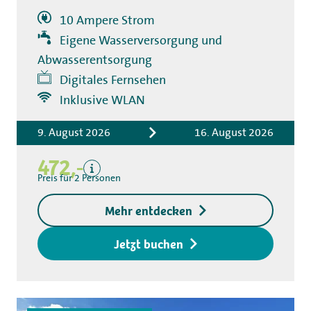
10 Ampere Strom
Eigene Wasserversorgung und
Abwasserentsorgung
Digitales Fernsehen
Inklusive WLAN
Inklusive
9. August 2026
16. August 2026
Übernachtungskosten
Kurtaxe
472,-
Exklusive
Preis für 2 Personen
Kaution für den
Mehr entdecken
Zugangsschlüssel € 20,-
Jetzt buchen