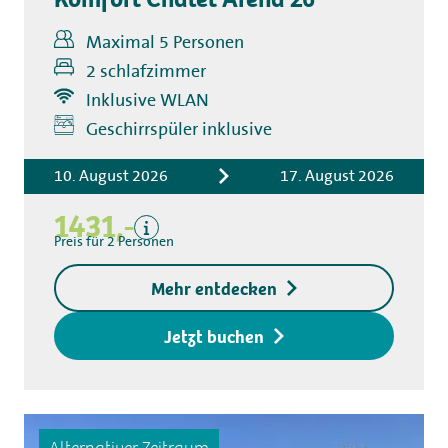
Maximal 5 Personen
2 schlafzimmer
Inklusive WLAN
Inklusive
Geschirrspüler inklusive
Übernachtungskosten
Bettwäsche
10. August 2026
17. August 2026
Kurtaxe
1431,-
Küchentuchpaket
Preis für 2 Personen
Endreinigung
Exklusive
Mehr entdecken
Kaution für den
Zugangsschlüssel
Jetzt buchen
Alternativer Zeitraum