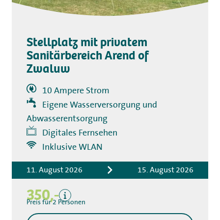
Stellplatz mit privatem
Sanitärbereich Arend of
Zwaluw
10 Ampere Strom
Eigene Wasserversorgung und
Abwasserentsorgung
Digitales Fernsehen
Inklusive WLAN
Inklusive
Privater Sanitärbereich
11. August 2026
15. August 2026
Übernachtungskosten
350,-
Kurtaxe
Preis für 2 Personen
Exklusive