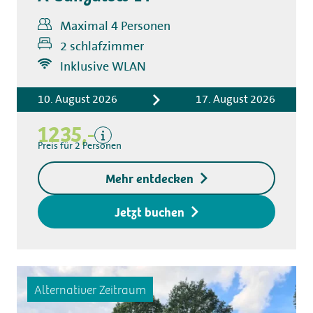
Maximal 4 Personen
2 schlafzimmer
Inklusive
Inklusive WLAN
Übernachtungskosten
Bettwäsche
10. August 2026
17. August 2026
Kurtaxe
1235,-
Küchentuchpaket
Preis für 2 Personen
Endreinigung
Exklusive
Mehr entdecken
Kaution für den
Zugangsschlüssel
Jetzt buchen
Alternativer Zeitraum