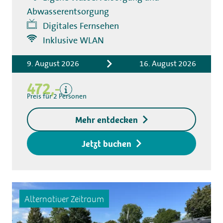
Abwasserentsorgung
Digitales Fernsehen
Inklusive WLAN
Inklusive
9. August 2026
16. August 2026
Übernachtungskosten
Kurtaxe
472,-
Exklusive
Preis für 2 Personen
Kaution für
Mehr entdecken
Zugangsschlüssel € 20,-
Jetzt buchen
Alternativer Zeitraum