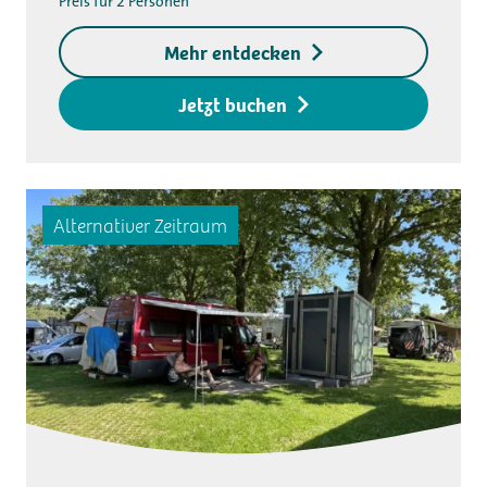
Preis für 2 Personen
Zugangsschlüssel € 20,-
Hundeaufschlag € 5,50
Mehr entdecken
pro Hund und Nacht,
maximal 14 Nächte
Jetzt buchen
Alternativer Zeitraum