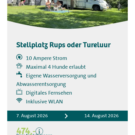
Stellplatz Rups oder Tureluur
10 Ampere Strom
Maximal 4 Hunde erlaubt
Eigene Wasserversorgung und
Abwasserentsorgung
Digitales Fernsehen
Inklusive
Inklusive WLAN
Übernachtungskosten
Kurtaxe
7. August 2026
14. August 2026
Exklusive
474,-
Pfand für