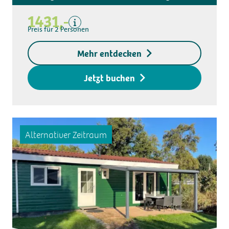
Kurtaxe
1431,-
Küchentuchpaket
Preis für 2 Personen
Endreinigung
Exklusive
Mehr entdecken
Kaution für den
Zugangsschlüssel
Jetzt buchen
Alternativer Zeitraum