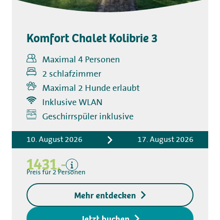
Komfort Chalet Kolibrie 3
Maximal 4 Personen
2 schlafzimmer
Maximal 2 Hunde erlaubt
Inklusive WLAN
Inklusive
Geschirrspüler inklusive
Übernachtungskosten
Bettwäsche
10. August 2026
17. August 2026
Kurtaxe
1431,-
Küchentuchpaket
Preis für 2 Personen
Endreinigung
Exklusive
Mehr entdecken
Kaution für den
Zugangsschlüssel
Jetzt buchen