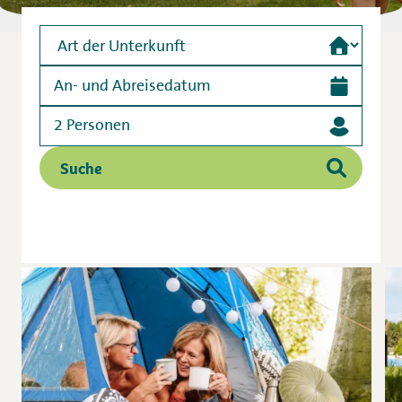
Camping
Vermietung
2 Personen
Wellness
Suche
+31 (0) 36 - 522 8880
Informationen für Gäste
Contact
Werken bij
Mijn Flevo Natuur